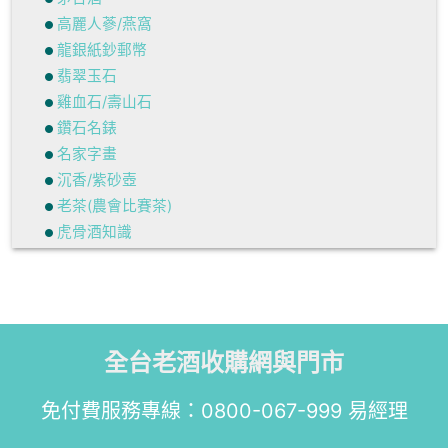
高麗人蔘/燕窩
龍銀紙鈔郵幣
翡翠玉石
雞血石/壽山石
鑽石名錶
名家字畫
沉香/紫砂壺
老茶(農會比賽茶)
虎骨酒知識
全台老酒收購網與門市
免付費服務專線：
0800-067-999
易經理