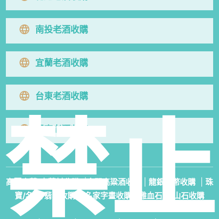
南投老酒收購
宜蘭老酒收購
台東老酒收購
禁止
屏東老酒收購
高麗人蔘/中藥材收購
|
金門高粱酒收購
|
龍銀古幣收購
|
珠
寶/名錶/翡翠收購
|
名家字畫收購
|
雞血石/壽山石收購