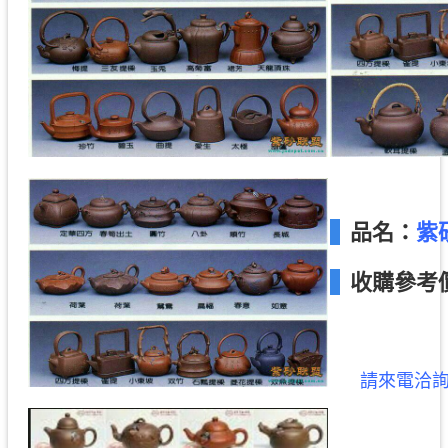
品名：
紫
收購參考
請來電洽