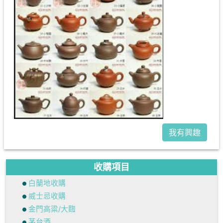
我有興趣
收購項目
白蘭地收購
威士忌收購
金門高粱/大麴
茅台酒