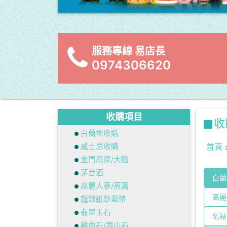
服務專線 易店長
0974306620
收購項目
收
白蘭地收購
威士忌收購
首頁
金門高粱/大麴
茅台酒
白蘭
高麗人蔘/燕窩
高麗
龍銀紙鈔郵幣
翡翠玉石
名錶
雞血石/壽山石