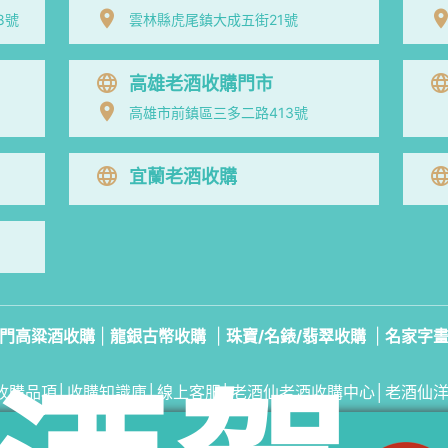
8號
雲林縣虎尾鎮大成五街21號
高雄老酒收購門市
高雄市前鎮區三多二路413號
宜蘭老酒收購
門高粱酒收購
|
龍銀古幣收購
|
珠寶/名錶/翡翠收購
|
名家字
收購品項
│
收購知識庫
│
線上客服│
老酒仙老酒收購中心
│
老酒仙
雲林收購專線：
0974306620
易店長｜門市電話：
(06) 3038-3
雲林門市地址：雲林縣虎尾鎮大成五街21號