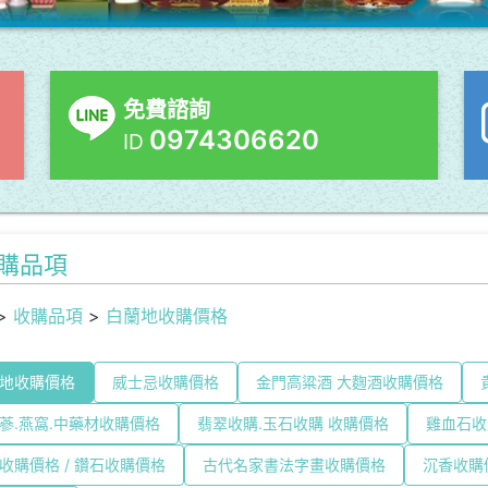
免費諮詢
0974306620
ID
購品項
>
收購品項
>
白蘭地收購價格
地收購價格
威士忌收購價格
金門高粱酒 大麴酒收購價格
蔘.燕窩.中藥材收購價格
翡翠收購.玉石收購 收購價格
雞血石收
收購價格 / 鑽石收購價格
古代名家書法字畫收購價格
沉香收購