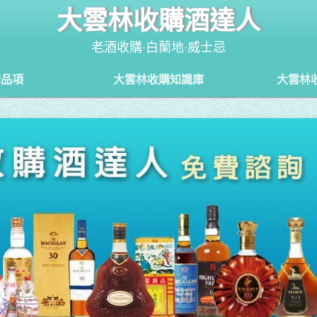
大雲林收購酒達人
老酒收購‧白蘭地‧威士忌
購品項
大雲林收購知識庫
大雲林