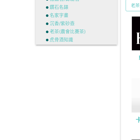
老茶
鑽石名錶
名家字畫
沉香/紫砂壺
老茶(農會比賽茶)
虎骨酒知識