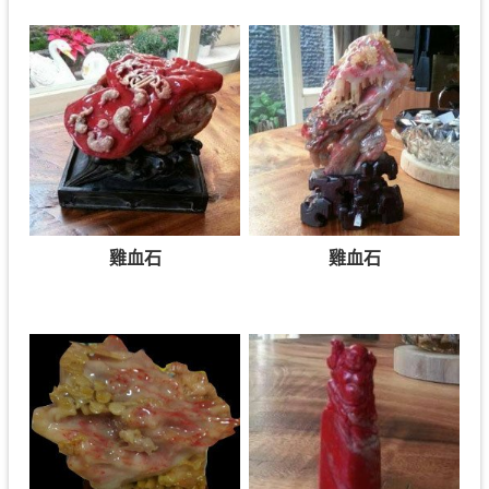
雞血石
雞血石