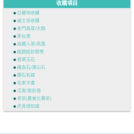
收購項目
白蘭地收購
威士忌收購
金門高粱/大麴
茅台酒
高麗人蔘/燕窩
龍銀紙鈔郵幣
翡翠玉石
雞血石/壽山石
鑽石名錶
名家字畫
沉香/紫砂壺
老茶(農會比賽茶)
虎骨酒知識