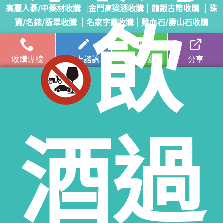
高麗人蔘/中藥材收購
|
金門高粱酒收購
|
龍銀古幣收購
|
珠
飲
寶/名錶/翡翠收購
|
名家字畫收購
|
雞血石/壽山石收購
收購流程
│
收購品項
│
收購知識庫
│
線上客服│
老酒仙老酒收購
收購專線
線上諮詢
加入好友
分享
中心
│
老酒仙洋酒收購中心
雲林收購專線：
0974306620
易店長｜門市電話：
(06)
3038-389
雲林門市地址：雲林縣虎尾鎮大成五街21號
酒過
服務範圍：雲林縣斗南鎮老酒收購、雲林縣大埤鄉酒收購、雲林縣虎尾鎮老酒收
購、雲林縣土庫鄉老酒收購、雲林縣褒忠鄉老酒收購、雲林縣東勢鄉老酒收購、
雲林縣臺西鄉老酒收購、雲林縣崙背鄉老酒收購、雲林縣麥寮鄉老酒收購、雲林
縣斗六市老酒收購、雲林縣林內鄉老酒收購、雲林縣古坑鄉老酒收購、雲林縣荊
桐鄉老酒收購、雲林縣西螺鎮老酒收購、雲林縣二崙鄉老酒收購、雲林縣北港鎮
老酒收購、雲林縣水林鄉老酒收購、雲林縣口湖鄉老酒收購、雲林縣四湖鄉老酒
收購、雲林縣元長鄉老酒收購