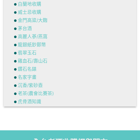
白蘭地收購
威士忌收購
金門高粱/大麴
茅台酒
高麗人蔘/燕窩
龍銀紙鈔郵幣
翡翠玉石
雞血石/壽山石
鑽石名錶
名家字畫
沉香/紫砂壺
老茶(農會比賽茶)
虎骨酒知識