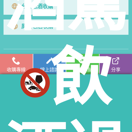
酒駕
台東老酒收購
屏東老酒收購
飲
高麗人蔘/中藥材收購
|
金門高粱酒收購
|
龍銀古幣收購
|
珠
寶/名錶/翡翠收購
|
名家字畫收購
|
雞血石/壽山石收購
收購專線
線上諮詢
加入好友
分享
收購流程
│
收購品項
│
收購知識庫
│
線上客服│
老酒仙老酒收購
中心
│
老酒仙洋酒收購中心
雲林收購專線：
0974306620
易店長｜門市電話：
(06)
3038-389
雲林門市地址：雲林縣虎尾鎮大成五街21號
服務範圍：雲林縣斗南鎮老酒收購、雲林縣大埤鄉酒收購、雲林縣虎尾鎮老酒收