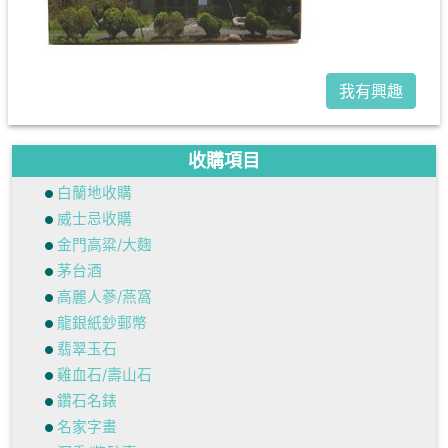
我有興趣
收購項目
白蘭地收購
威士忌收購
金門高粱/大麴
茅台酒
高麗人蔘/燕窩
龍銀紙鈔郵幣
翡翠玉石
雞血石/壽山石
鑽石名錶
名家字畫