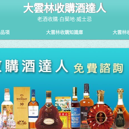
大雲林收購酒達人
老酒收購‧白蘭地‧威士忌
購品項
大雲林收購知識庫
大雲林