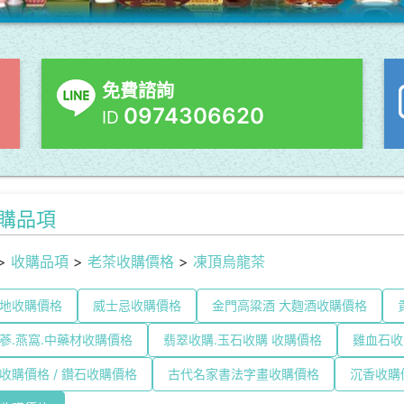
免費諮詢
0974306620
ID
購品項
>
收購品項
>
老茶收購價格
>
凍頂烏龍茶
地收購價格
威士忌收購價格
金門高粱酒 大麴酒收購價格
蔘.燕窩.中藥材收購價格
翡翠收購.玉石收購 收購價格
雞血石收
收購價格 / 鑽石收購價格
古代名家書法字畫收購價格
沉香收購