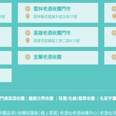
雲林老酒收購門市
8號
雲林縣虎尾鎮大成五街21號
高雄老酒收購門市
高雄市前鎮區三多二路413號
宜蘭老酒收購
門高粱酒收購
|
龍銀古幣收購
|
珠寶/名錶/翡翠收購
|
名家字
收購品項
│
收購知識庫
│
線上客服│
老酒仙老酒收購中心
│
老酒仙