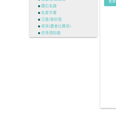
老茶
鑽石名錶
名家字畫
沉香/紫砂壺
老茶(農會比賽茶)
虎骨酒知識