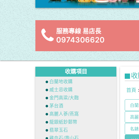
服務專線 易店長
0974306620
收購項目
收
白蘭地收購
威士忌收購
首頁
金門高粱/大麴
白蘭
茅台酒
高麗人蔘/燕窩
高麗
龍銀紙鈔郵幣
名錶
翡翠玉石
雞血石/壽山石