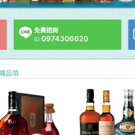
免費諮詢
0974306620
ID
購品項