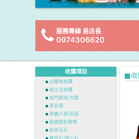
服務專線 易店長
0974306620
收購項目
收
白蘭地收購
威士忌收購
金門高粱/大麴
茅台酒
高麗人蔘/燕窩
龍銀紙鈔郵幣
翡翠玉石
雞血石/壽山石