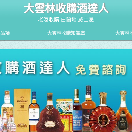
大雲林收購酒達人
老酒收購‧白蘭地‧威士忌
購品項
大雲林收購知識庫
大雲林