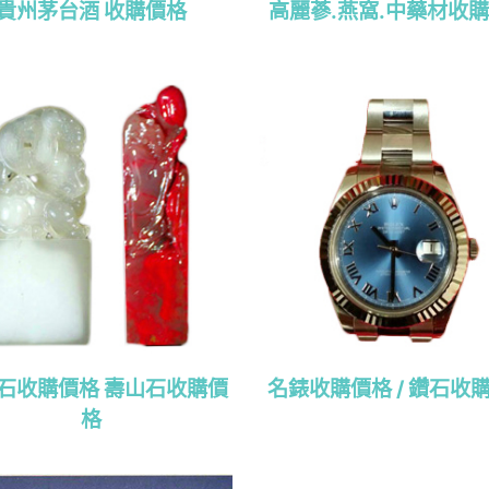
貴州茅台酒 收購價格
高麗蔘.燕窩.中藥材收
石收購價格 壽山石收購價
名錶收購價格 / 鑽石收
格