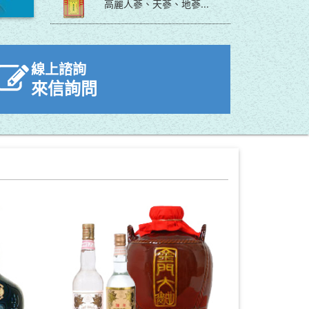
高麗人蔘、天蔘、地蔘...
線上諮詢
來信詢問