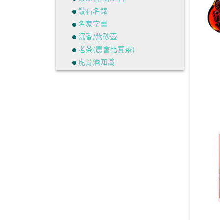
鑽石名錶
名家字畫
沉香/紫砂壺
老茶(農會比賽茶)
虎骨酒知識