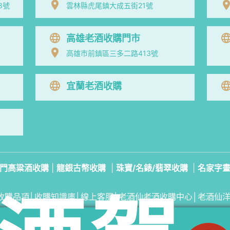
8號
雲林縣虎尾鎮大成五街21號
高雄老酒收購門市
高雄市前鎮區三多二路413號
宜蘭老酒收購
門高粱酒收購
|
龍銀古幣收購
|
珠寶/名錶/翡翠收購
|
名家字
收購品項
│
收購知識庫
│
線上客服│
老酒仙老酒收購中心
│
老酒仙
雲林收購專線：
0974306620
易店長｜門市電話：
(06) 3038-3
雲林門市地址：雲林縣虎尾鎮大成五街21號